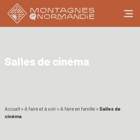
Salles de cinéma
Accueil
>
A faire et à voir
>
A faire en famille
>
Salles de
cinéma
Cinéma
Fenêtre sur