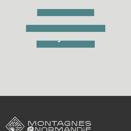
Rouvre
Cinéma Gérard Philipe
à La Ferté-Macé
Cinéma les 4
Vikings à Flers