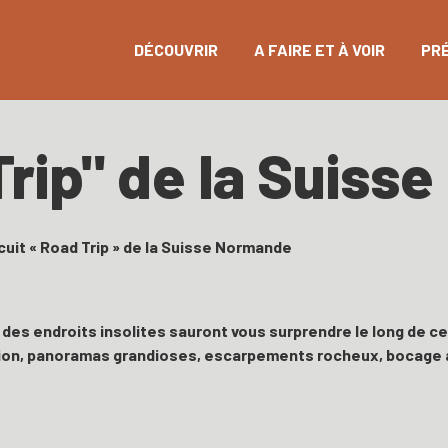
DÉCOUVRIR
A FAIRE ET À VOIR
PR
Trip" de la Suis
cuit « Road Trip » de la Suisse Normande
à, des endroits insolites sauront vous surprendre le long de c
ption, panoramas grandioses, escarpements rocheux, bocage a