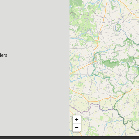
lers
+
−