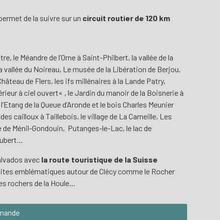
permet de la suivre sur un
circuit routier de 120 km
ëtre
, le
Méandre de l’Orne
à Saint-Philbert, la vallée de la
la vallée du Noireau, Le
musée de la Libération de Berjou
,
hâteau de Flers
, les ifs millénaires à la Lande Patry,
érieur à ciel ouvert
« , le
Jardin du manoir de la Boisnerie
à
,
l’Etang de la Queue d’Aronde et le bois Charles Meunier
des cailloux
à Taillebois, le village de
La Carneille
, Les
ise de Ménil-Gondouin, Putanges-le-Lac, le lac de
Aubert…
Calvados avec
la route touristique de la Suisse
sites emblématiques autour de Clécy comme le Rocher
les rochers de la Houle…
rmande