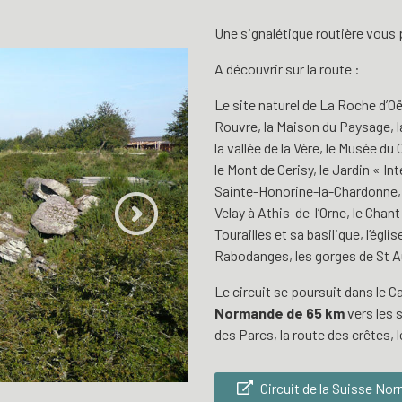
Une signalétique routière vous 
A découvrir sur la route :
Le site naturel de La Roche d’O
Rouvre,
la Maison du Paysage
, 
la vallée de la Vère, le
Musée du C
le
Mont de Cerisy
, le Jardin «
Int
Sainte-Honorine-la-Chardonne
Velay
à Athis-de-l’Orne, le
Chant 
Tourailles et sa basilique, l’égl
Rabodanges, les gorges de St 
Le circuit se poursuit dans le 
Normande de 65 km
vers les 
des Parcs, la route des crêtes, 
Circuit de la Suisse No