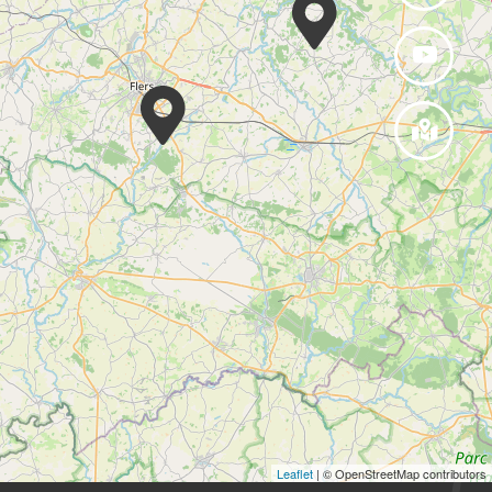
Leaflet
| © OpenStreetMap contributors