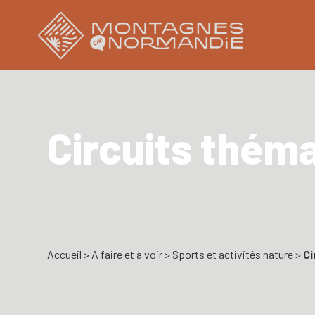
Circuits thém
Accueil
>
A faire et à voir
>
Sports et activités nature
>
Ci
La Rouvre en famille
Au fil du Lembron
Le sentier nature Mont de Cerisy