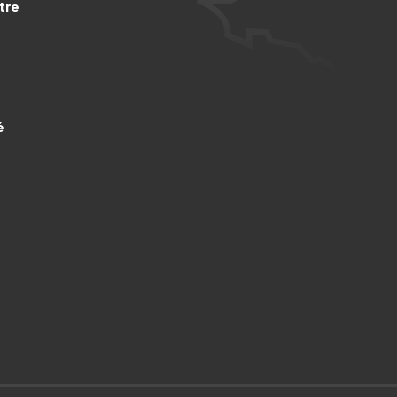
tre
é