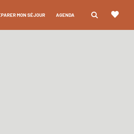
ÉPARER MON SÉJOUR
AGENDA
Le chemin des poètes
Berjou, août 44
Le chemin botanique (Briouze)