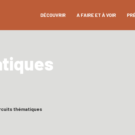
DÉCOUVRIR
A FAIRE ET À VOIR
PR
atiques
rcuits thématiques
La Carneille en histoire
Le sentier des méandres
Le Parcours botanique (Bréel)