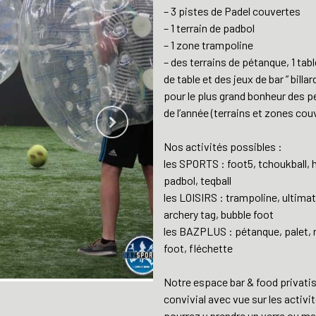
– 3 pistes de Padel couvertes
– 1 terrain de padbol
– 1 zone trampoline
– des terrains de pétanque, 1 tabl
de table et des jeux de bar ” bill
pour le plus grand bonheur des p
de l’année (terrains et zones cou
Nos activités possibles :
les SPORTS : foot5, tchoukball, 
padbol, teqball
les LOISIRS : trampoline, ultimat
archery tag, bubble foot
les BAZPLUS : pétanque, palet, mo
foot, fléchette
Notre espace bar & food privatis
convivial avec vue sur les activi
pourrez y prendre un verre ou man