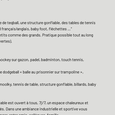
e de teqball, une structure gonflable, des tables de tennis
ard français/anglais, baby foot, fléchettes …”
etits comme des grands. Pratique possible tout au long
vertes).
hockey sur gazon, padel, badminton, touch tennis,
e dodgeball « balle au prisonnier sur trampoline »,
olky, tennis de table, structure gonflable, billards, baby
able est ouvert à tous, 7j/7, un espace chaleureux et
tés. Dans une ambiance industrielle et sportive vous
ger, entre amis, collègues, famille.