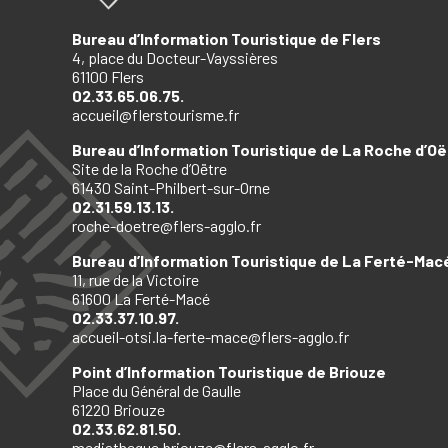
Bureau d’Information Touristique de Flers
4, place du Docteur-Vayssières
61100 Flers
02.33.65.06.75.
accueil@flerstourisme.fr
Bureau d’Information Touristique de La Roche d’Oë
Site de la Roche d’Oëtre
61430 Saint-Philbert-sur-Orne
02.31.59.13.13.
roche-doetre@flers-agglo.fr
Bureau d’Information Touristique de La Ferté-Mac
11, rue de la Victoire
61600 La Ferté-Macé
02.33.37.10.97.
accueil-otsi.la-ferte-mace@flers-agglo.fr
Point d’Information Touristique de Briouze
Place du Général de Gaulle
61220 Briouze
02.33.62.81.50.
mediatheque.briouze@flers-agglo.fr