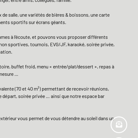
 de salle, une variétés de bières & boissons, une carte
ents sportifs sur écrans géants.
es à l’écoute, et pouvons vous proposer différents
non sportives, tournois, EVG/JF, karaoké, soirée privée,
sation.
toire, buffet froid, menu « entrée/plat/dessert », repas à
r mesure …
alente (70 et 40 m²) permettant de recevoir réunions,
e départ, soirée privée … ainsi que notre espace bar
extérieur vous permet de vous détendre au soleil dans un