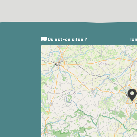
Où est-ce situé ?
lon