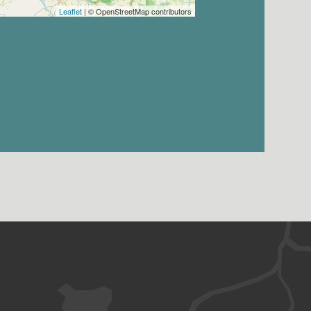
Leaflet
| © OpenStreetMap contributors