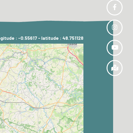
gitude : -0.55617 - latitude : 48.751128