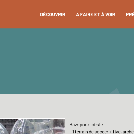
DÉCOUVRIR
A FAIRE ET À VOIR
PR
Bazsports c’est :
– 1 terrain de soccer « five, arch