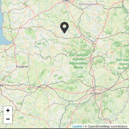
+
−
Leaflet
| © OpenStreetMap contributors