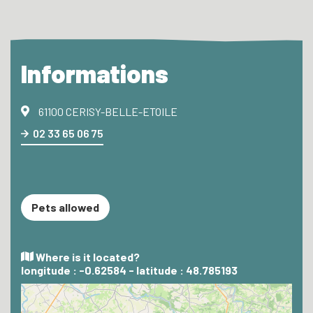
Informations
61100 CERISY-BELLE-ETOILE
02 33 65 06 75
Pets allowed
Where is it located?
longitude : -0.62584 - latitude : 48.785193