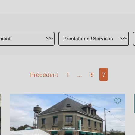
Précédent
1
…
6
7