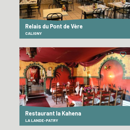
Relais du Pont de Vère
CALIGNY
Restaurant la Kahena
LA LANDE-PATRY