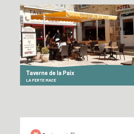
Taverne de la Paix
LA FERTE MACE
+
−
80