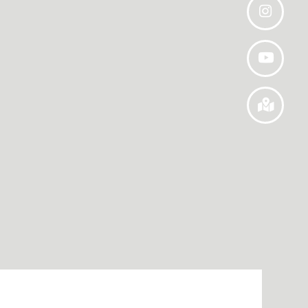
Leaflet
| © OpenStreetMap contributors