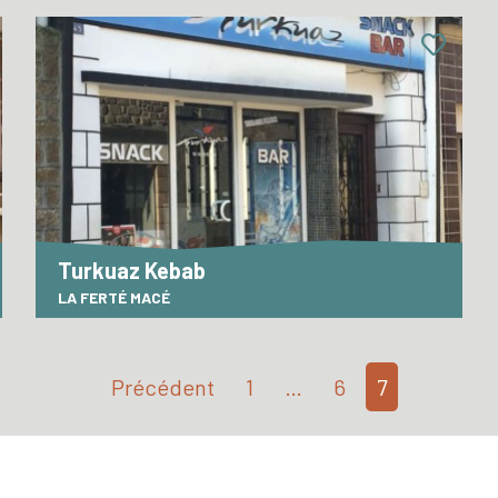
Turkuaz Kebab
LA FERTÉ MACÉ
Précédent
1
…
6
7