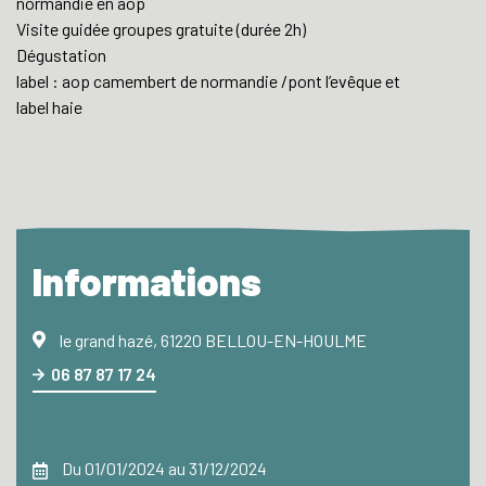
normandie en aop
Visite guidée groupes gratuite (durée 2h)
Dégustation
label : aop camembert de normandie /pont l’evêque et
label haie
Informations
le grand hazé, 61220 BELLOU-EN-HOULME
06 87 87 17 24
Du 01/01/2024 au 31/12/2024