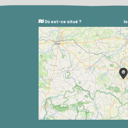
Où est-ce situé ?
lo