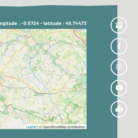
ngitude : -0.5724 - latitude : 48.74473
Leaflet
| © OpenStreetMap contributors