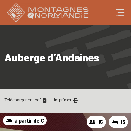
Auberge d’Andaines
Télécharger en .pdf
Imprimer
à partir de €
15
13