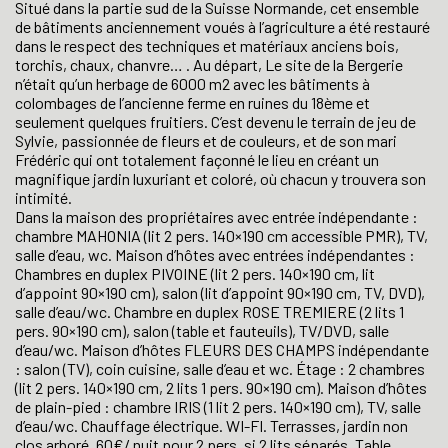
Situé dans la partie sud de la Suisse Normande, cet ensemble
de bâtiments anciennement voués à l’agriculture a été restauré
dans le respect des techniques et matériaux anciens bois,
torchis, chaux, chanvre… . Au départ, Le site de la Bergerie
n’était qu’un herbage de 6000 m2 avec les bâtiments à
colombages de l’ancienne ferme en ruines du 18ème et
seulement quelques fruitiers. C’est devenu le terrain de jeu de
Sylvie, passionnée de fleurs et de couleurs, et de son mari
Frédéric qui ont totalement façonné le lieu en créant un
magnifique jardin luxuriant et coloré, où chacun y trouvera son
intimité.
Dans la maison des propriétaires avec entrée indépendante :
chambre MAHONIA (lit 2 pers. 140×190 cm accessible PMR), TV,
salle d’eau, wc. Maison d’hôtes avec entrées indépendantes :
Chambres en duplex PIVOINE (lit 2 pers. 140×190 cm, lit
d’appoint 90×190 cm), salon (lit d’appoint 90×190 cm, TV, DVD),
salle d’eau/wc. Chambre en duplex ROSE TREMIERE (2 lits 1
pers. 90×190 cm), salon (table et fauteuils), TV/DVD, salle
d’eau/wc. Maison d’hôtes FLEURS DES CHAMPS indépendante
: salon (TV), coin cuisine, salle d’eau et wc. Étage : 2 chambres
(lit 2 pers. 140×190 cm, 2 lits 1 pers. 90×190 cm). Maison d’hôtes
de plain-pied : chambre IRIS (1 lit 2 pers. 140×190 cm), TV, salle
d’eau/wc. Chauffage électrique. WI-FI. Terrasses, jardin non
clos arboré. 60€/ nuit pour 2 pers. si 2 lits séparés. Table