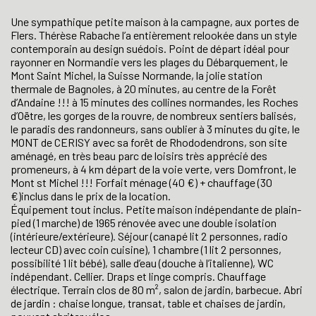
Une sympathique petite maison à la campagne, aux portes de
Flers. Thérèse Rabache l’a entièrement relookée dans un style
contemporain au design suédois. Point de départ idéal pour
rayonner en Normandie vers les plages du Débarquement, le
Mont Saint Michel, la Suisse Normande, la jolie station
thermale de Bagnoles, à 20 minutes, au centre de la Forêt
d’Andaine !!! à 15 minutes des collines normandes, les Roches
d’Oëtre, les gorges de la rouvre, de nombreux sentiers balisés,
le paradis des randonneurs, sans oublier à 3 minutes du gite, le
MONT de CERISY avec sa forêt de Rhododendrons, son site
aménagé, en très beau parc de loisirs très apprécié des
promeneurs, à 4 km départ de la voie verte, vers Domfront, le
Mont st Michel !!! Forfait ménage (40 €) + chauffage (30
€)inclus dans le prix de la location.
Équipement tout inclus. Petite maison indépendante de plain-
pied (1 marche) de 1965 rénovée avec une double isolation
(intérieure/extérieure). Séjour (canapé lit 2 personnes, radio
lecteur CD) avec coin cuisine), 1 chambre (1 lit 2 personnes,
possibilité 1 lit bébé), salle d’eau (douche à l’italienne), WC
indépendant. Cellier. Draps et linge compris. Chauffage
électrique. Terrain clos de 80 m², salon de jardin, barbecue. Abri
de jardin : chaise longue, transat, table et chaises de jardin,