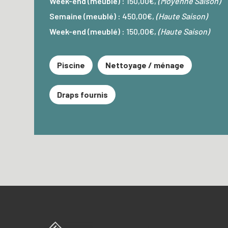
Week-end (meublé) :
150,00€,
(Moyenne Saison)
Semaine (meublé) :
450,00€,
(Haute Saison)
Week-end (meublé) :
150,00€,
(Haute Saison)
Piscine
Nettoyage / ménage
Draps fournis