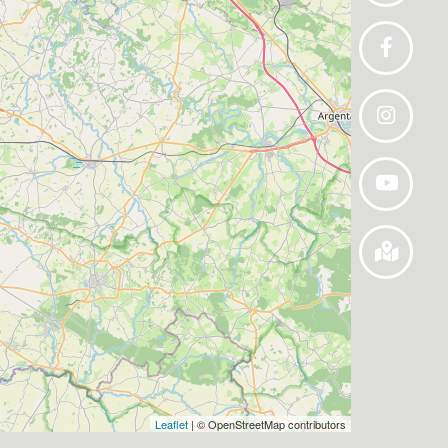
Leaflet
| © OpenStreetMap contributors