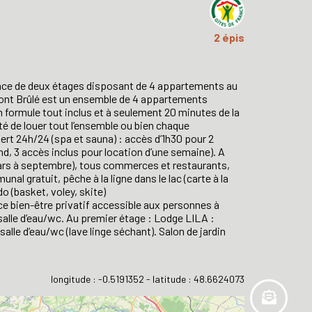
2 épis
ence de deux étages disposant de 4 appartements au
 Mont Brûlé est un ensemble de 4 appartements
formule tout inclus et à seulement 20 minutes de la
té de louer tout l’ensemble ou bien chaque
rt 24h/24 (spa et sauna) : accès d’1h30 pour 2
nd, 3 accès inclus pour location d’une semaine). A
ars à septembre), tous commerces et restaurants,
nal gratuit, pêche à la ligne dans le lac (carte à la
do (basket, voley, skite)
e bien-être privatif accessible aux personnes à
salle d’eau/wc. Au premier étage : Lodge LILA :
alle d’eau/wc (lave linge séchant). Salon de jardin
longitude : -0.5191352 - latitude : 48.6624073