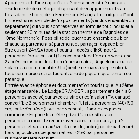
Appartement d’une capacité de 2 personnes situé dans une
résidence de deux étages disposant de 4 appartements au
total, dans le bourg de la Ferrière aux Etangs. Le Lodge du Mont
Brûlé est un ensemble de 4 appartements (vendus ensemble ou
séparément) qui vous sont réservés en formule tout inclus et à
seulement 20 minutes de la station thermale de Bagnoles de
l’Orne Normandie. Possibilité de louer tout l’ensemble ou bien
chaque appartement séparément et partager l’espace bien-
être ouvert 24h/24 (spa et sauna) : accès d’1h30 pour 2
personnes inclus au tarif (1 accès pour location d’un week-end,
2 accès inclus pour location d’une semaine). A quelques mètres
: plan d’eau communal de 3 ha (pêche de mars à septembre),
tous commerces et restaurant, aire de pique-nique, terrain de
pétanque.
Entrée avec téléphone et documentation touristique. Au 2ème
étage mansardé : Le Lodge ORANGER : appartement de 4 à 6
personnes avec séjour avec cuisine et coin salon (TV, canapé
convertible 2 personnes), chambre (lit fait 2 personnes 140/190
cm), salle d’eau/wc (lave linge séchant). Dans les espaces
communs : Espace bien-être privatif accessible aux
personnes à mobilité réduite avec sauna infrarouge, spa 2
personnes et salle d’eau/wc. Salons de jardin (pas de barbecue).
Parking public à quelques mètres. +25€ par personne
supplémentaire par nuit