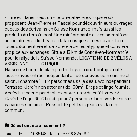
« Lire et Flâner » est un « bouti-café-livres » que vous
proposent Jean-Pierre et Pascal pour découvrir leurs ouvrages
et ceux des écrivains en Suisse Normande, mais aussi les
produits du terroir local. Une mini brocante et des animations
autour du livre, du théatre, de la musique et des savoir-faire
locaux donnent vie et caractère à ce lieu atypique et convivial
propice aux échanges. Situé à 13 km de Condé-en-Normandie
pour le rallye de la Suisse Normande. LOCATIONS DE 2 VÉLOS A
ASSISTANCE ÉLECTRIQUE.
Maison de bourg de plain pied mitoyen à une boutique café
lecture avec entrée indépendante : séjour avec coin cuisine et
salon, 1 chambre (1 lit 2 personnes), salle d’eau, wc indépendant.
Terrasse. Jardin non attenant de 150m². Draps et linge fournis.
Accès buanderie pendant les ouvertures du café livres : 3
€/sèche linge. 60 € la nuit pour 2 personnes hors week-ends et
vacances scolaires. Possibilité petits déjeuners. Jardin
commun.
Où est cet établissement ?
longitude : -0.4085138 - latitude : 48.8249611