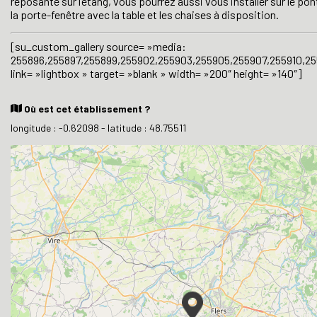
reposante sur l’étang, vous pourrez aussi vous installer sur le po
la porte-fenêtre avec la table et les chaises à disposition.
[su_custom_gallery source= »media:
255896,255897,255899,255902,255903,255905,255907,255910,255
link= »lightbox » target= »blank » width= »200″ height= »140″]
Où est cet établissement ?
longitude : -0.62098 - latitude : 48.75511