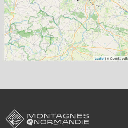
Leaflet
| © OpenStreetM