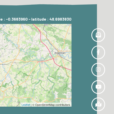
e : -0.3683960 - latitude : 48.6983830
Leaflet
| © OpenStreetMap contributors