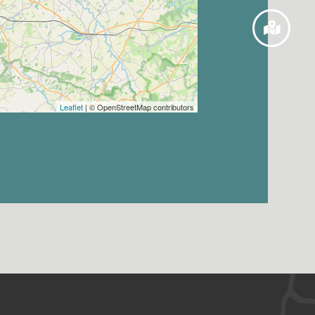
Leaflet
| © OpenStreetMap contributors