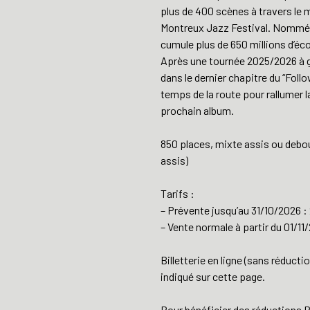
plus de 400 scènes à travers le 
Montreux Jazz Festival. Nommé au
cumule plus de 650 millions d’écou
Après une tournée 2025/2026 à gu
dans le dernier chapitre du “Foll
temps de la route pour rallumer 
prochain album.
850 places, mixte assis ou debout
assis)
Tarifs :
– Prévente jusqu’au 31/10/2026 : 2
– Vente normale à partir du 01/11/2
Billetterie en ligne (sans réduct
indiqué sur cette page.
Pour bénéficier des réductions 