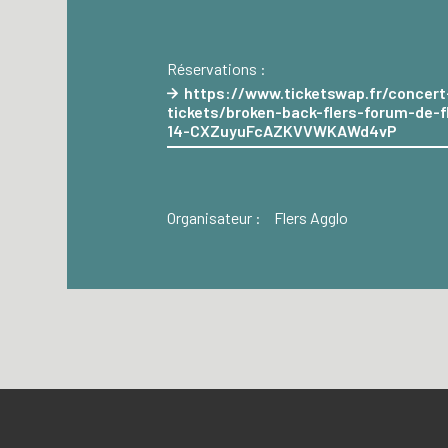
Réservations :
https://www.ticketswap.fr/concert
tickets/broken-back-flers-forum-de-f
14-CXZuyuFcAZKVVWKAWd4vP
Organisateur :
Flers Agglo