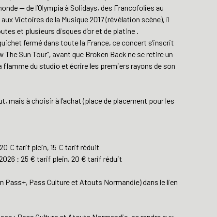
monde — de l’Olympia à Solidays, des Francofolies au
x Victoires de la Musique 2017 (révélation scène), il
tes et plusieurs disques d’or et de platine .
ichet fermé dans toute la France, ce concert s’inscrit
ow The Sun Tour”, avant que Broken Back ne se retire un
la flamme du studio et écrire les premiers rayons de son
, mais à choisir à l’achat (place de placement pour les
0 € tarif plein, 15 € tarif réduit
026 : 25 € tarif plein, 20 € tarif réduit
ion Pass+, Pass Culture et Atouts Normandie) dans le lien
Pass+ Pass Culture et Atouts Normandie, se rendre aux