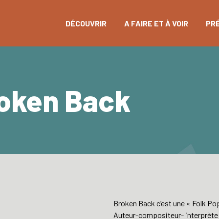
DÉCOUVRIR
A FAIRE ET À VOIR
PR
roken Back
Broken Back c’est une « Folk Pop
Auteur-compositeur- interprète a