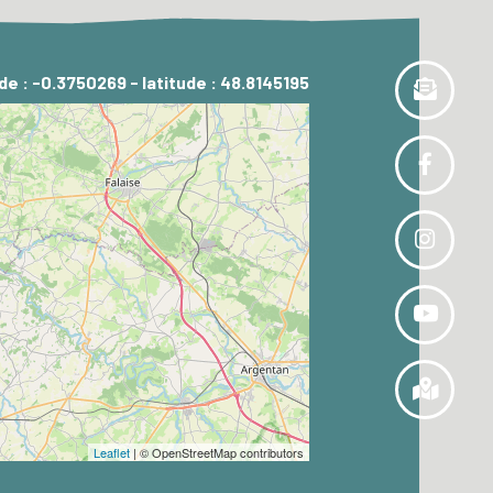
de : -0.3750269 - latitude : 48.8145195
Leaflet
| © OpenStreetMap contributors