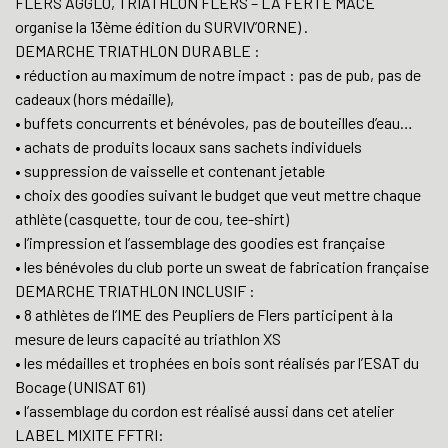
FLERS AGGLO, TRIATHLON FLERS – LA FERTE MACE
organise la 13ème édition du SURVIV’ORNE) .
DEMARCHE TRIATHLON DURABLE :
• réduction au maximum de notre impact : pas de pub, pas de
cadeaux (hors médaille),
• buffets concurrents et bénévoles, pas de bouteilles d’eau…
• achats de produits locaux sans sachets individuels
• suppression de vaisselle et contenant jetable
• choix des goodies suivant le budget que veut mettre chaque
athlète (casquette, tour de cou, tee-shirt)
• l’impression et l’assemblage des goodies est française
• les bénévoles du club porte un sweat de fabrication française
DEMARCHE TRIATHLON INCLUSIF :
• 8 athlètes de l’IME des Peupliers de Flers participent à la
mesure de leurs capacité au triathlon XS
• les médailles et trophées en bois sont réalisés par l’ESAT du
Bocage (UNISAT 61)
• l’assemblage du cordon est réalisé aussi dans cet atelier
LABEL MIXITE FFTRI: