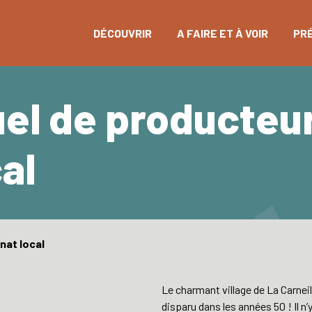
DÉCOUVRIR
A FAIRE ET À VOIR
PR
l de producteur
cal
nat local
Le charmant village de La Carnei
disparu dans les années 50 ! Il n