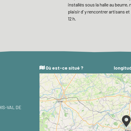
installés sous la halle au beurr
plaisir d’ y rencontrer artisans 
12 h.
Où est-ce situé ?
longitu
ATHIS-VAL DE