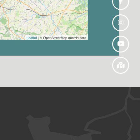
Leaflet
| © OpenStreetMap contributors