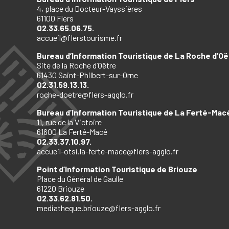
4, place du Docteur-Vayssières
61100 Flers
02.33.65.06.75.
accueil@flerstourisme.fr
Bureau d’Information Touristique de La Roche d’Oë
Site de la Roche d’Oëtre
61430 Saint-Philbert-sur-Orne
02.31.59.13.13.
roche-doetre@flers-agglo.fr
Bureau d’Information Touristique de La Ferté-Mac
11, rue de la Victoire
61600 La Ferté-Macé
02.33.37.10.97.
accueil-otsi.la-ferte-mace@flers-agglo.fr
Point d’Information Touristique de Briouze
Place du Général de Gaulle
61220 Briouze
02.33.62.81.50.
mediatheque.briouze@flers-agglo.fr