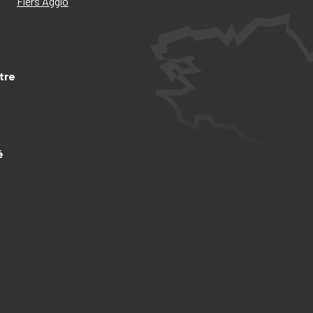
Flers Agglo
tre
é