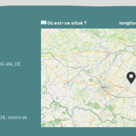
Où est-ce situé ?
longitu
THIS-VAL DE
80€,
moins de