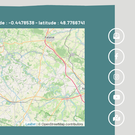
de : -0.4478538 - latitude : 48.7766741
Leaflet
| © OpenStreetMap contributors