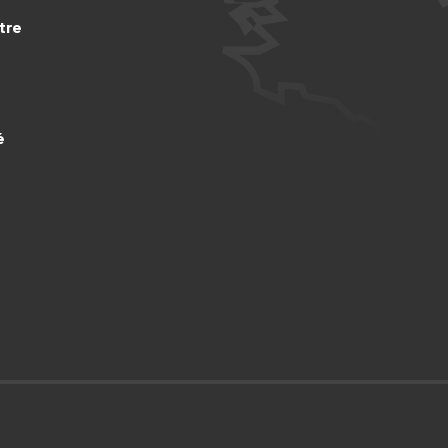
tre
é