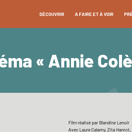
DÉCOUVRIR
A FAIRE ET À VOIR
PR
éma « Annie Colè
Film réalisé par Blandine Lenoir
Avec Laure Calamy, Zita Hanrot, 