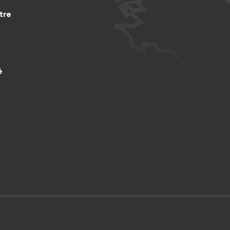
tre
é