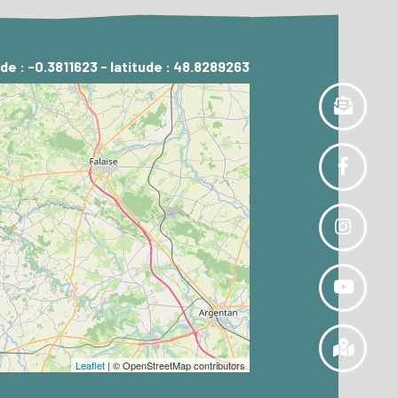
de : -0.3811623 - latitude : 48.8289263
Leaflet
| © OpenStreetMap contributors