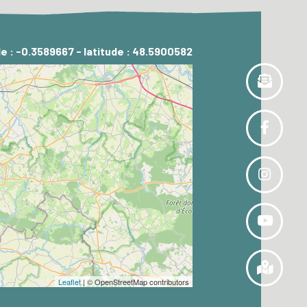
e : -0.3589667 - latitude : 48.5900582
Leaflet
| © OpenStreetMap contributors