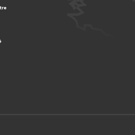
tre
é