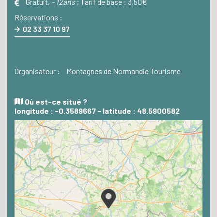
Gratuit
,
- 12ans
;
Tarif de base :
3,50€
Réservations :
02 33 37 10 97
Organisateur :
Montagnes de Normandie Tourisme
Où est-ce situé ?
longitude : -0.3589667 - latitude : 48.5900582