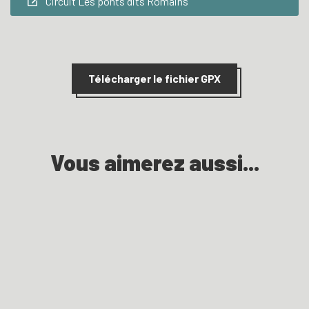
Circuit Les ponts dits Romains
Leaflet
| © OpenStreetMap contributors
+
Télécharger le fichier GPX
−
Vous aimerez aussi...
La Rouvre en famille