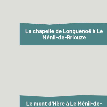
La chapelle de Longuenoë à Le
Ménil-de-Briouze
Le mont d'Hère à Le Ménil-de-