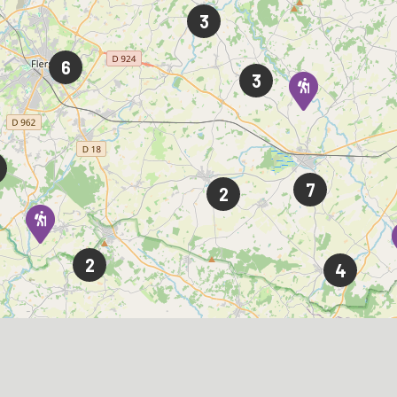
3
6
3
7
2
2
4
3