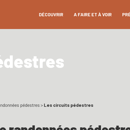
DÉCOUVRIR
A FAIRE ET À VOIR
PR
pédestres
ndonnées pédestres
>
Les circuits pédestres
 de randonnées pédestr