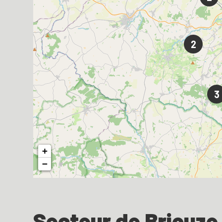
2
3
+
−
Secteur de Briouze