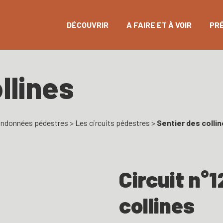
DÉCOUVRIR
A FAIRE ET À VOIR
PR
llines
ndonnées pédestres
>
Les circuits pédestres
>
Sentier des colli
Circuit n°1
collines