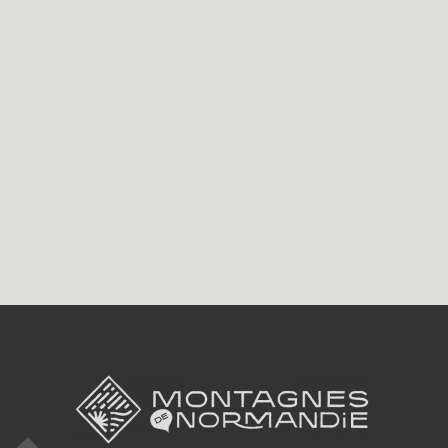
Le sentier des méandres
Parcours botanique