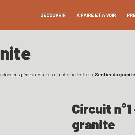
DÉCOUVRIR
A FAIRE ET À VOIR
PR
nite
ndonnées pédestres
>
Les circuits pédestres
>
Sentier du granit
Circuit n°1
granite