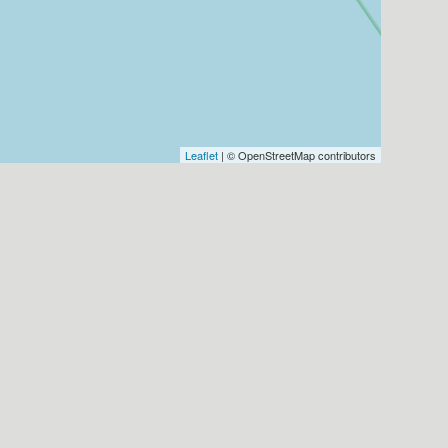
Leaflet
| © OpenStreetMap contributors