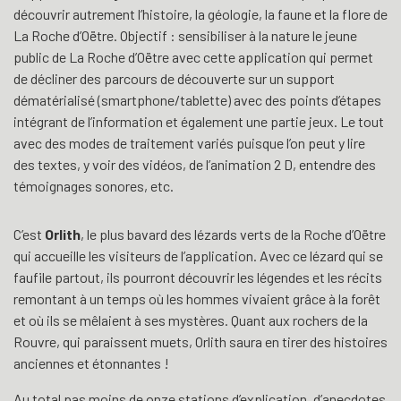
découvrir autrement l’histoire, la géologie, la faune et la flore de
La Roche d’Oëtre. Objectif : sensibiliser à la nature le jeune
public de La Roche d’Oëtre avec cette application qui permet
de décliner des parcours de découverte sur un support
dématérialisé (smartphone/tablette) avec des points d’étapes
intégrant de l’information et également une partie jeux. Le tout
avec des modes de traitement variés puisque l’on peut y lire
des textes, y voir des vidéos, de l’animation 2 D, entendre des
témoignages sonores, etc.
C’est
Orlith
, le plus bavard des lézards verts de la Roche d’Oëtre
qui accueille les visiteurs de l’application. Avec ce lézard qui se
faufile partout, ils pourront découvrir les légendes et les récits
remontant à un temps où les hommes vivaient grâce à la forêt
et où ils se mêlaient à ses mystères. Quant aux rochers de la
Rouvre, qui paraissent muets, Orlith saura en tirer des histoires
anciennes et étonnantes !
Au total pas moins de onze stations d’explication, d’anecdotes