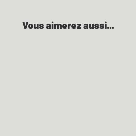
Vous aimerez aussi...
GRP Tour de la Suisse Noireau
Autour du Noireau
Pierre Tranquille Husnot