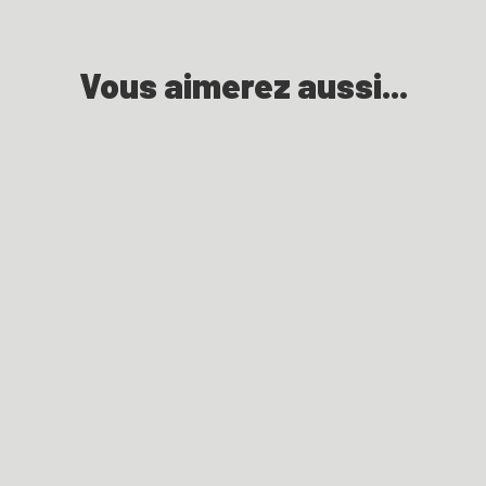
Vous aimerez aussi...
Le sentier du granite
Berjou de haut en bas
Le sentier des collines